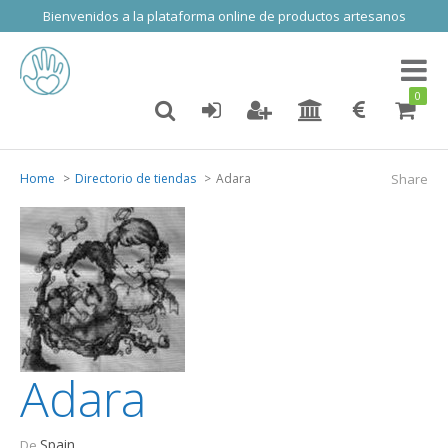
Bienvenidos a la plataforma online de productos artesanos
Toggl
naviga
0
Home
Directorio de tiendas
Adara
Share
Adara
Spain
De