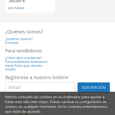
30,00 €
por
Adara
¿Quiénes somos?
¿Quiénes somos?
Contacto
Para vendedores
¿Cómo abrir una tienda?
Funcionamiento Artesanum
Hacer fotos que vendan
AYUDA
Regístrese a nuestro boletín
SUSCRIPCIÓN
Copyright © 2016 Castelltort Ldt. All rights reserved.
Hemos colocado las cookies en su ordenador para ayudar a
Términos y condiciones
Política de privacidad
Cookies
hacer este sitio web mejor. Puede cambiar la configuración de
POWERED
cookies en cualquier momento. De lo contrario,entenderemos
BY
que estás de acuerdo.