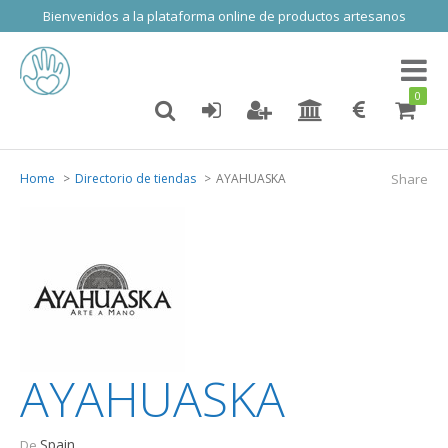
Bienvenidos a la plataforma online de productos artesanos
Toggl
naviga
0
Home
Directorio de tiendas
AYAHUASKA
Share
AYAHUASKA
Spain
De