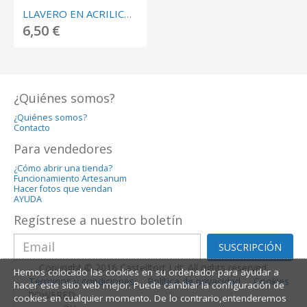
LLAVERO EN ACRILICO Y RESINA MINNIE PERSONALIZADO
6,50 €
¿Quiénes somos?
¿Quiénes somos?
Contacto
Para vendedores
¿Cómo abrir una tienda?
Funcionamiento Artesanum
Hacer fotos que vendan
AYUDA
Regístrese a nuestro boletín
SUSCRIPCIÓN
Copyright © 2016 Castelltort Ldt. All rights reserved.
Hemos colocado las cookies en su ordenador para ayudar a
Términos y condiciones
Política de privacidad
Cookies
hacer este sitio web mejor. Puede cambiar la configuración de
POWERED
cookies en cualquier momento. De lo contrario,entenderemos