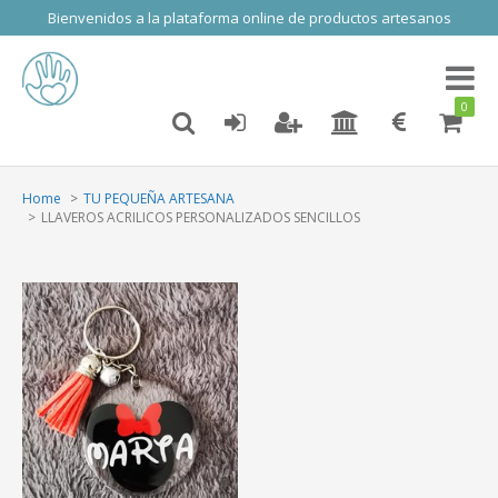
Bienvenidos a la plataforma online de productos artesanos
Toggl
naviga
0
Home
TU PEQUEÑA ARTESANA
LLAVEROS ACRILICOS PERSONALIZADOS SENCILLOS