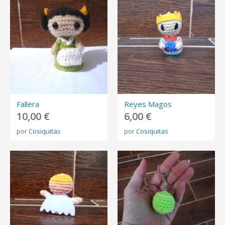
Fallera
Reyes Magos
10,00 €
6,00 €
por
Cosiquitas
por
Cosiquitas