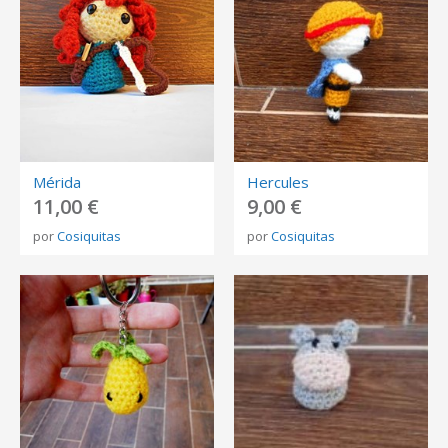
Mérida
Hercules
11,00 €
9,00 €
por
Cosiquitas
por
Cosiquitas