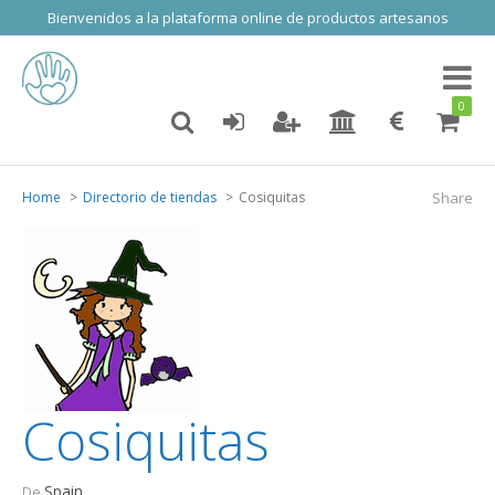
Bienvenidos a la plataforma online de productos artesanos
Toggl
naviga
0
Home
Directorio de tiendas
Cosiquitas
Share
Cosiquitas
Spain
De