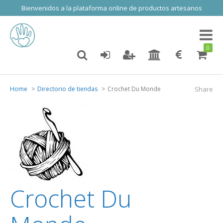
Bienvenidos a la plataforma online de productos artesanos
Toggl
naviga
0
Home
Directorio de tiendas
Crochet Du Monde
Share
Crochet Du