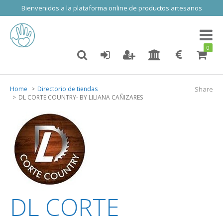
Bienvenidos a la plataforma online de productos artesanos
Toggl
naviga
0
Home
Directorio de tiendas
Share
DL CORTE COUNTRY- BY LILIANA CAÑIZARES
DL CORTE