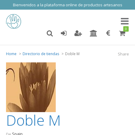
Bienvenidos a la plataforma online de productos artesanos
Toggl
naviga
0
Home
Directorio de tiendas
Doble M
Share
Doble M
Spain
De