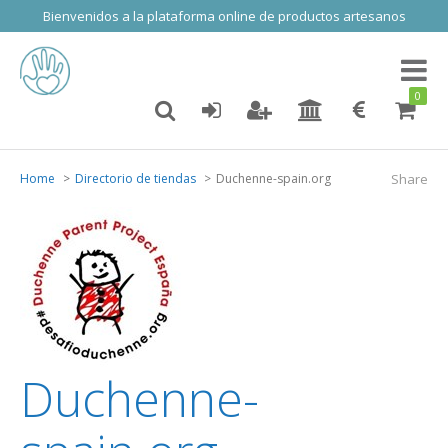
Bienvenidos a la plataforma online de productos artesanos
Toggl
naviga
0
Home
Directorio de tiendas
Duchenne-spain.org
Share
Duchenne-