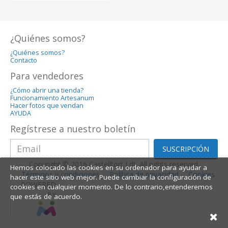
¿Quiénes somos?
¿Quiénes somos?
Contacto
Para vendedores
¿Cómo abrir una tienda?
Funcionamiento Artesanum
Hacer fotos que vendan
AYUDA
Regístrese a nuestro boletín
SUSCRIPCIÓN
Copyright © 2016 Castelltort Ldt. All rights reserved.
Hemos colocado las cookies en su ordenador para ayudar a
Términos y condiciones
Política de privacidad
Cookies
hacer este sitio web mejor. Puede cambiar la configuración de
POWERED
cookies en cualquier momento. De lo contrario,entenderemos
BY
que estás de acuerdo.