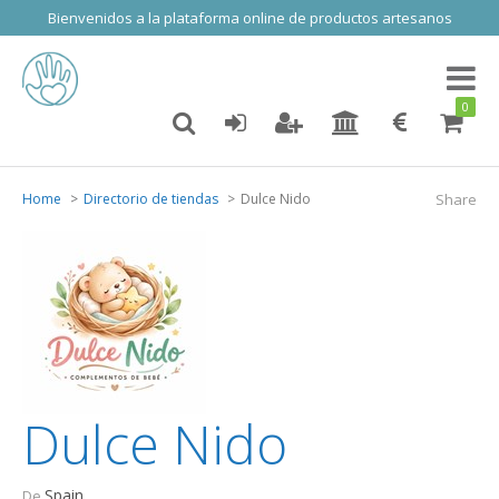
Bienvenidos a la plataforma online de productos artesanos
Toggl
naviga
0
Home
Directorio de tiendas
Dulce Nido
Share
Dulce Nido
Spain
De