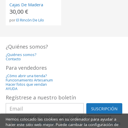
Cajas De Madera
30,00 €
por
El Rincón De Lilo
¿Quiénes somos?
¿Quiénes somos?
Contacto
Para vendedores
¿Cómo abrir una tienda?
Funcionamiento Artesanum
Hacer fotos que vendan
AYUDA
Regístrese a nuestro boletín
SUSCRIPCIÓN
Copyright © 2016 Castelltort Ldt. All rights reserved.
Hemos colocado las cookies en su ordenador para ayudar a
Términos y condiciones
Política de privacidad
Cookies
hacer este sitio web mejor. Puede cambiar la configuración de