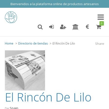
Bienvenidos a la plataforma online de productos artesanos
Toggl
naviga
0
Home
Directorio de tiendas
El Rincón De Lilo
Share
El Rincón De Lilo
Spain
De