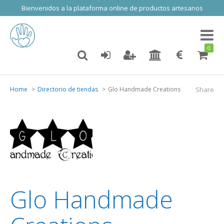
Bienvenidos a la plataforma online de productos artesanos
Toggl
naviga
0
Home
Directorio de tiendas
Glo Handmade Creations
Share
Glo Handmade