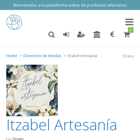
Bienvenidos a la plataforma online de productos artesanos
Toggl
naviga
0
Home
Directorio de tiendas
Itzabel Artesanía
Share
Itzabel Artesanía
Spain
De