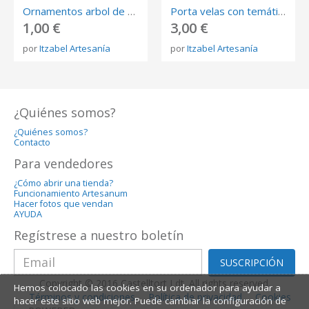
Ornamentos arbol de navidad
Porta velas con temática navideña
1,00 €
3,00 €
por
Itzabel Artesanía
por
Itzabel Artesanía
¿Quiénes somos?
¿Quiénes somos?
Contacto
Para vendedores
¿Cómo abrir una tienda?
Funcionamiento Artesanum
Hacer fotos que vendan
AYUDA
Regístrese a nuestro boletín
SUSCRIPCIÓN
Copyright © 2016 Castelltort Ldt. All rights reserved.
Hemos colocado las cookies en su ordenador para ayudar a
Términos y condiciones
Política de privacidad
Cookies
hacer este sitio web mejor. Puede cambiar la configuración de