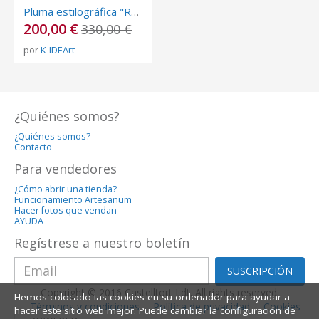
Pluma estilográfica "Rankaku"
200,00 €
330,00 €
por
K-IDEArt
¿Quiénes somos?
¿Quiénes somos?
Contacto
Para vendedores
¿Cómo abrir una tienda?
Funcionamiento Artesanum
Hacer fotos que vendan
AYUDA
Regístrese a nuestro boletín
SUSCRIPCIÓN
Copyright © 2016 Castelltort Ldt. All rights reserved.
Hemos colocado las cookies en su ordenador para ayudar a
Términos y condiciones
Política de privacidad
Cookies
hacer este sitio web mejor. Puede cambiar la configuración de