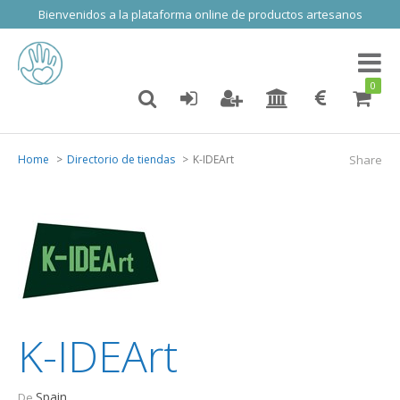
Bienvenidos a la plataforma online de productos artesanos
Toggl
naviga
0
Home
Directorio de tiendas
K-IDEArt
Share
K-IDEArt
Spain
De