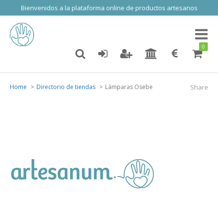
Bienvenidos a la plataforma online de productos artesanos
Toggl
naviga
0
Home
Directorio de tiendas
Lámparas Osebe
Share