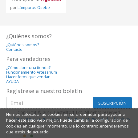
por
Lámparas Osebe
¿Quiénes somos?
¿Quiénes somos?
Contacto
Para vendedores
¿Cómo abrir una tienda?
Funcionamiento Artesanum
Hacer fotos que vendan
AYUDA
Regístrese a nuestro boletín
SUSCRIPCIÓN
Copyright © 2016 Castelltort Ldt. All rights reserved.
Hemos colocado las cookies en su ordenador para ayudar a
Términos y condiciones
Política de privacidad
Cookies
hacer este sitio web mejor. Puede cambiar la configuración de
POWERED
cookies en cualquier momento. De lo contrario,entenderemos
BY
que estás de acuerdo.