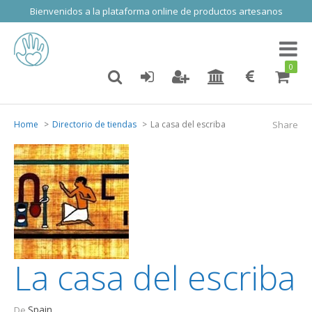
Bienvenidos a la plataforma online de productos artesanos
Toggl
naviga
0
Home
Directorio de tiendas
La casa del escriba
Share
La casa del escriba
Spain
De