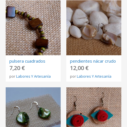
pulsera cuadrados
pendientes nácar crudo
7,20 €
12,00 €
por
Labores Y Artesanía
por
Labores Y Artesanía