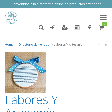
Bienvenidos a la plataforma online de productos artesanos
Toggl
naviga
0
Home
Directorio de tiendas
Labores Y Artesanía
Share
Labores Y