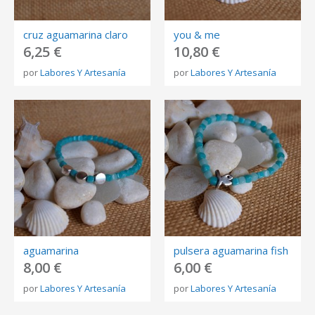
cruz aguamarina claro
you & me
6,25 €
10,80 €
por
Labores Y Artesanía
por
Labores Y Artesanía
aguamarina
pulsera aguamarina fish
8,00 €
6,00 €
por
Labores Y Artesanía
por
Labores Y Artesanía