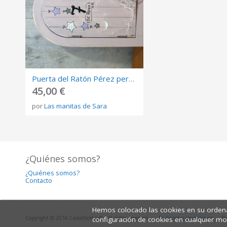
Puerta del Ratón Pérez personalizada
45,00 €
por
Las manitas de Sara
¿Quiénes somos?
¿Quiénes somos?
Contacto
Hemos colocado las cookies en su ordena
Copyright © 2016 Castelltort Ldt. All rights reserved.
Términos y condiciones
Po
configuración de cookies en cualquier m