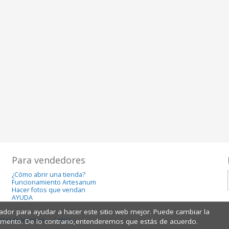
Para vendedores
¿Cómo abrir una tienda?
Funcionamiento Artesanum
Hacer fotos que vendan
AYUDA
dor para ayudar a hacer este sitio web mejor. Puede cambiar la
lítica de privacidad
Cookies
omento. De lo contrario,entenderemos que estás de acuerdo.