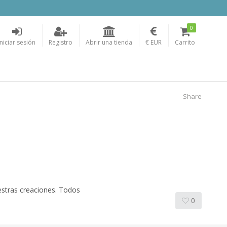
0
Iniciar sesión
Registro
Abrir una tienda
€ EUR
Carrito
Share
uestras creaciones. Todos
0