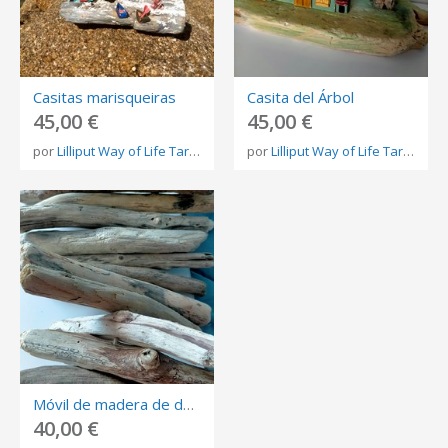
Casitas marisqueiras
Casita del Árbol
45,00 €
45,00 €
por
Lilliput Way of Life Tareixa Lorenzo
por
Lilliput Way of Life Tareixa Lorenzo
Móvil de madera de deriva
40,00 €