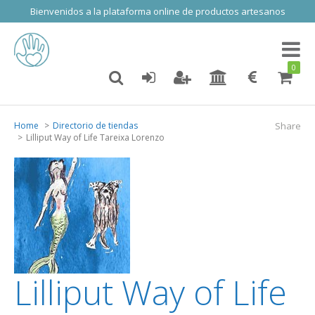
Bienvenidos a la plataforma online de productos artesanos
Toggl
naviga
0
Home
Directorio de tiendas
Share
Lilliput Way of Life Tareixa Lorenzo
Lilliput Way of Life