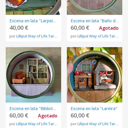
Escena en lata "Larpeira" (golosa)
Escena en lata "Baño dieciochesco"
40,00 €
60,00 €
Agotado
por
Lilliput Way of Life Tareixa Lorenzo
por
Lilliput Way of Life Tareixa Lorenzo
Escena en lata "Biblioteca"
Escena en lata "Lareira"
60,00 €
60,00 €
Agotado
por
Lilliput Way of Life Tareixa Lorenzo
por
Lilliput Way of Life Tareixa Lorenzo