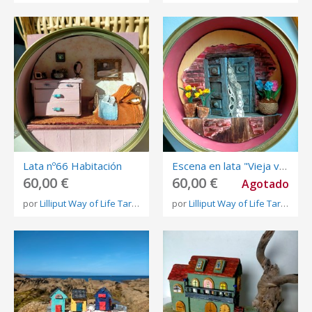
Lata nº66 Habitación
Escena en lata "Vieja ventana"
60,00 €
60,00 €
Agotado
por
Lilliput Way of Life Tareixa Lorenzo
por
Lilliput Way of Life Tareixa Lorenzo