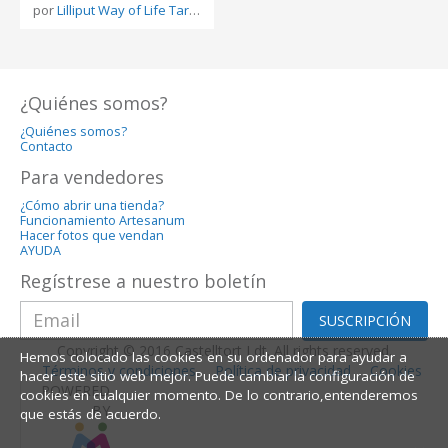
por
Lilliput Way of Life Tareixa Lorenzo
¿Quiénes somos?
¿Quiénes somos?
Contacto
Para vendedores
¿Cómo abrir una tienda?
Funcionamiento Artesanum
Hacer fotos que vendan
AYUDA
Regístrese a nuestro boletín
SUSCRIPCIÓN
Copyright © 2016 Castelltort Ldt. All rights reserved.
Hemos colocado las cookies en su ordenador para ayudar a
Términos y condiciones
Política de privacidad
Cookies
hacer este sitio web mejor. Puede cambiar la configuración de
POWERED
cookies en cualquier momento. De lo contrario,entenderemos
BY
que estás de acuerdo.