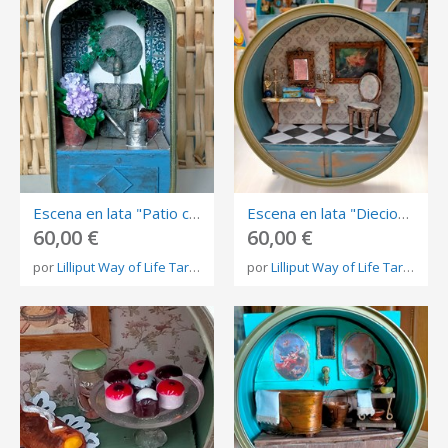
Escena en lata "Patio con fuente"
Escena en lata "Dieciochesca"
60,00 €
60,00 €
por
Lilliput Way of Life Tareixa Lorenzo
por
Lilliput Way of Life Tareixa Lorenzo