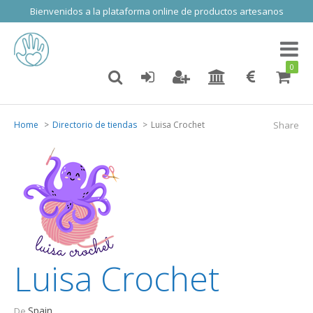
Bienvenidos a la plataforma online de productos artesanos
Toggl
naviga
0
Home
Directorio de tiendas
Luisa Crochet
Share
Luisa Crochet
Spain
De