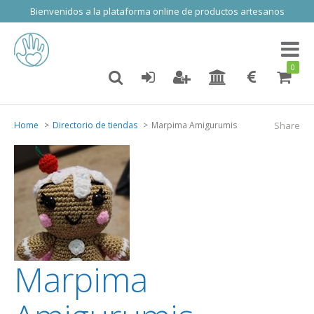
Bienvenidos a la plataforma online de productos artesanos
Toggl
naviga
0
Home
Directorio de tiendas
Marpima Amigurumis
Share
Marpima