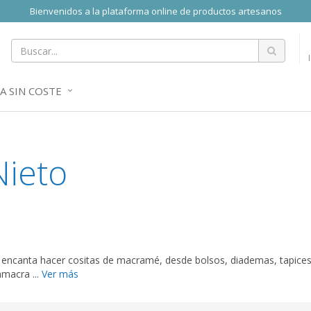
Bienvenidos a la plataforma online de productos artesanos
A SIN COSTE
Nieto
ncanta hacer cositas de macramé, desde bolsos, diademas, tapices..
macra ...
Ver más