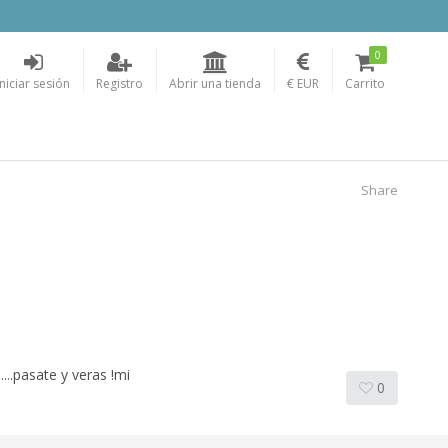
0
Iniciar sesión
Registro
Abrir una tienda
€ EUR
Carrito
Share
..pasate y veras !mi
0