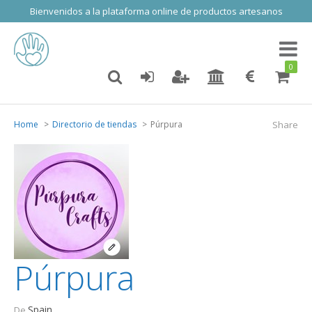
Bienvenidos a la plataforma online de productos artesanos
Toggl
naviga
0
Home
Directorio de tiendas
Púrpura
Share
Púrpura
Spain
De