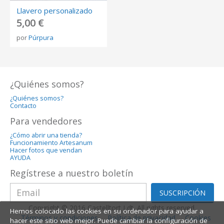
Llavero personalizado
5,00 €
por
Púrpura
¿Quiénes somos?
¿Quiénes somos?
Contacto
Para vendedores
¿Cómo abrir una tienda?
Funcionamiento Artesanum
Hacer fotos que vendan
AYUDA
Regístrese a nuestro boletín
SUSCRIPCIÓN
Copyright © 2016 Castelltort Ldt. All rights reserved.
Hemos colocado las cookies en su ordenador para ayudar a
Términos y condiciones
Política de privacidad
Cookies
hacer este sitio web mejor. Puede cambiar la configuración de