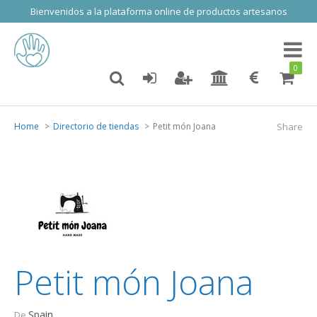
Bienvenidos a la plataforma online de productos artesanos
Toggl
naviga
0
Home
Directorio de tiendas
Petit món Joana
Share
Petit món Joana
Spain
De