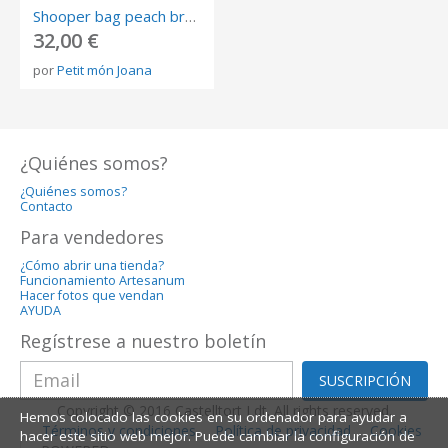
Shooper bag peach brown
32,00 €
por
Petit món Joana
¿Quiénes somos?
¿Quiénes somos?
Contacto
Para vendedores
¿Cómo abrir una tienda?
Funcionamiento Artesanum
Hacer fotos que vendan
AYUDA
Regístrese a nuestro boletín
SUSCRIPCIÓN
Copyright © 2016 Castelltort Ldt. All rights reserved.
Hemos colocado las cookies en su ordenador para ayudar a
Términos y condiciones
Política de privacidad
Cookies
hacer este sitio web mejor. Puede cambiar la configuración de