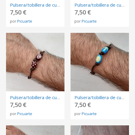
Pulsera/tobillera de cuero con nudos y 2 huesos de aceituna JAPÓN
Pulsera/tobillera de cuero con nudos y 2 huesos de aceituna OJOS
7,50 €
7,50 €
por
Picuarte
por
Picuarte
Pulsera/tobillera de cuero con nudos y 2 huesos de aceituna FLAMENCO
Pulsera/tobillera de cuero artesanal con nudos y 2 huesos de aceituna EL CAMINO
7,50 €
7,50 €
por
Picuarte
por
Picuarte