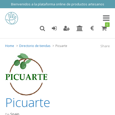
Bienvenidos a la plataforma online de productos artesanos
Toggl
naviga
0
Home
Directorio de tiendas
Picuarte
Share
Picuarte
Spain
De