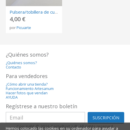
Pulsera/tobillera de cuero artesanal con nudos y 1 hueso de aceituna
4,00 €
por
Picuarte
¿Quiénes somos?
¿Quiénes somos?
Contacto
Para vendedores
¿Cómo abrir una tienda?
Funcionamiento Artesanum
Hacer fotos que vendan
AYUDA
Regístrese a nuestro boletín
SUSCRIPCIÓN
Copyright © 2016 Castelltort Ldt. All rights reserved.
Hemos colocado las cookies en su ordenador para ayudar a