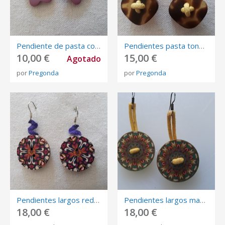
Pendiente de pasta con forma de estrella en color lila. Cierre de gancho en plata de ley.
Pendientes pasta tonos ámbar con cordón algodón amarillo. Cierre de gancho de plata.
10,00 €
15,00 €
Agotado
por
Pregonda
por
Pregonda
Pendientes largos redondos de madera pintada lila naranja blanco. Cierre de gancho de plata oxidada.
Pendientes largos madera tonos amarillo gris naranja. Cierre de gancho de plata oxidada.
18,00 €
18,00 €