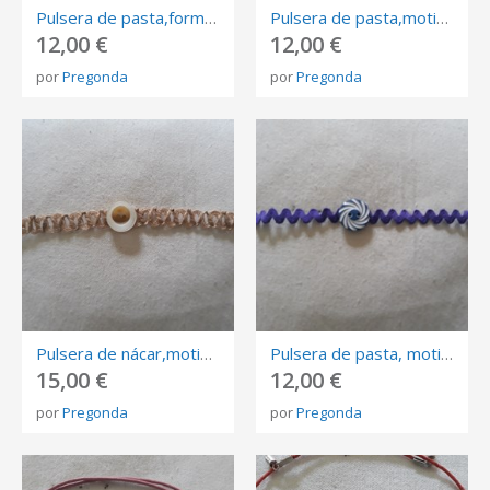
Pulsera de pasta,forma redonda pintada en tonos lilas. Cordón de algodón lila.
Pulsera de pasta,motivo central redondo pintado en cuadros gris y blanco. Fornitura azul.
12,00 €
12,00 €
por
Pregonda
por
Pregonda
Pulsera de nácar,motivo central redondo, tonos beige. Fornitura de cuerda trenzada beige.
Pulsera de pasta, motivo central redondo pintado morado y blanco. Fornitura de algodón morado.
15,00 €
12,00 €
por
Pregonda
por
Pregonda