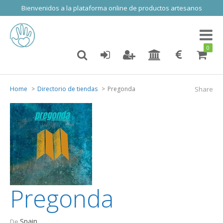
Bienvenidos a la plataforma online de productos artesanos
Toggl
naviga
0
Home
Directorio de tiendas
Pregonda
Share
Pregonda
Spain
De