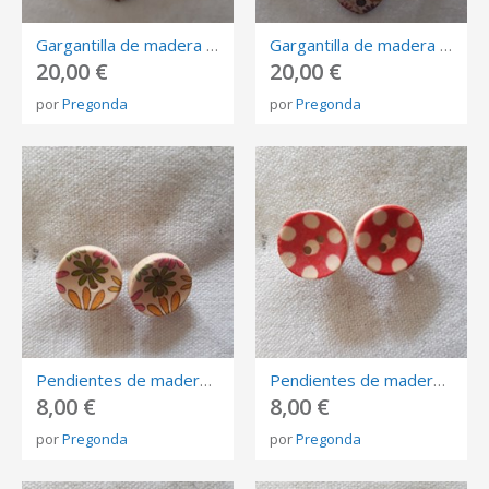
Gargantilla de madera forma de corazón pintada con flores fucsia,beige,azul. Cordón de algodón azul.
Gargantilla de madera forma de corazón pintada, tonos beige,fucsia,cordón de algodón amarillo.
20,00 €
20,00 €
por
Pregonda
por
Pregonda
Pendientes de madera redondos pintados con flores verde,amarilla,rosa. Cierre de presión.
Pendientes de madera redondos pintados con lunares beige sobre rojo. Cierre de presión.
8,00 €
8,00 €
por
Pregonda
por
Pregonda