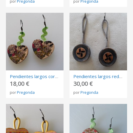
por
Pregonda
por
Pregonda
Pendientes largos corazón madera pintada gris verde,beige fornitura verde. Cierre plata oxidada
Pendientes largos redondos madera tono gris marrón desgastado. Cierre de gancho plata oxidada.
18,00 €
30,00 €
por
Pregonda
por
Pregonda