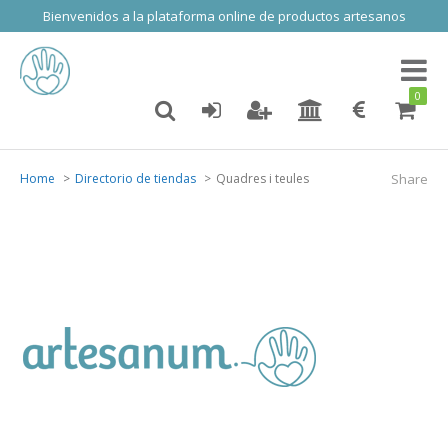
Bienvenidos a la plataforma online de productos artesanos
Toggl
naviga
0
Home
Directorio de tiendas
Quadres i teules
Share