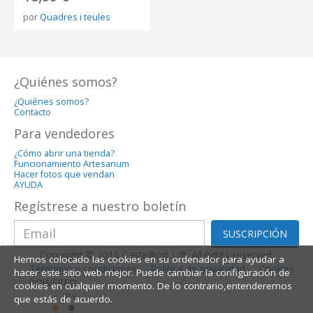
por
Quadres i teules
¿Quiénes somos?
¿Quiénes somos?
Contacto
Para vendedores
¿Cómo abrir una tienda?
Funcionamiento Artesanum
Hacer fotos que vendan
AYUDA
Regístrese a nuestro boletín
SUSCRIPCIÓN
Copyright © 2016 Castelltort Ldt. All rights reserved.
Hemos colocado las cookies en su ordenador para ayudar a
Términos y condiciones
Política de privacidad
Cookies
hacer este sitio web mejor. Puede cambiar la configuración de
POWERED
cookies en cualquier momento. De lo contrario,entenderemos
BY
que estás de acuerdo.