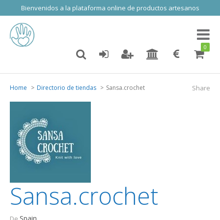
Bienvenidos a la plataforma online de productos artesanos
Toggl
naviga
0
Home
Directorio de tiendas
Sansa.crochet
Share
Sansa.crochet
Spain
De