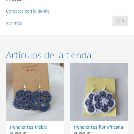
Contacta con la tienda
0
Ver más
Artículos de la tienda
Pendientes trébol
Pendientes flor africana