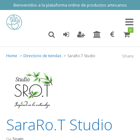
Bienvenidos a la plataforma online de productos artesanos
Toggl
naviga
0
Home
Directorio de tiendas
SaraRo.T Studio
Share
SaraRo.T Studio
Spain
De