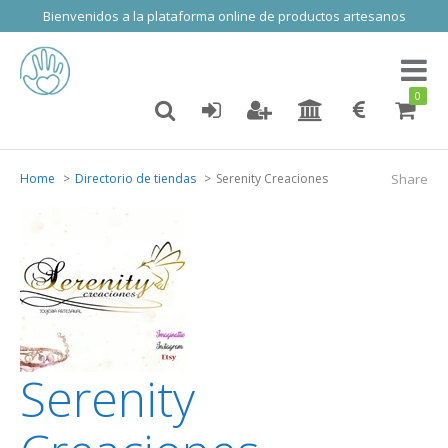
Bienvenidos a la plataforma online de productos artesanos
Toggl
naviga
0
Home
Directorio de tiendas
Serenity Creaciones
Share
Serenity