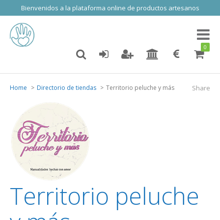
Bienvenidos a la plataforma online de productos artesanos
Toggl
naviga
0
Home
Directorio de tiendas
Territorio peluche y más
Share
Territorio peluche